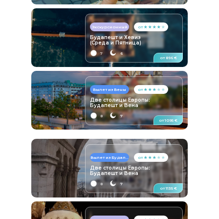
Экскурсионный
от ★ ★ ★ ★
★
Будапешт и Хевиз
(Среда и Пятница)
7
6
от 896 €
Вылет из Вены
от ★ ★ ★
★ ★
Две столицы Европы:
Будапешт и Вена
8
7
от 1095 €
Вылет из Будап...
от ★ ★ ★
★ ★
Две столицы Европы:
Будапешт и Вена
8
7
от 1135 €