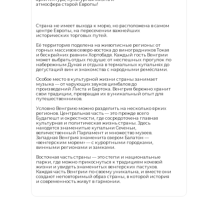
атмосфера старой Европы!
Страна не имеет выхода к морю, но расположена в самом
центре Европы, на пересечении важнейших
исторических торговых путей.
Её территория поделена на живописные регионы: от
горных массивов северо-востока до виноградников Токая
и бескрайних равнин Хортобадя. Каждый гость Венгрии
может выбрать отдых по душе: от неспешных прогулок по
набережным Дуная и отдыха в термальных купальнях до
дегустаций вин и знакомства с народными ремёслами.
Особое место в культурной жизни страны занимает
музыка — от чарующих звуков цимбалов до
произведений Листа и Бартока. Венгрия бережно хранит
свои традиции, превращая их в уникальный опыт для
путешественников.
Условно Венгрию можно разделить на несколько ярких
регионов. Центральная часть — это прежде всего
Будапешт и окрестности, где сосредоточена главная
культурная и политическая жизнь страны. Здесь
находятся знаменитые купальни Сеченьи,
величественный Парламент и множество музеев.
Западная Венгрия знаменита озером Балатон —
«венгерским морем» — с курортными городками,
винными регионами и замками.
Восточная часть страны — это степи и национальные
парки, где можно прикоснуться к традициям кочевой
жизни и увидеть знаменитых венгерских пастухов.
Каждая часть Венгрии по-своему уникальна, и вместе они
создают неповторимый образ страны, в которой история
и современность живут в гармонии.