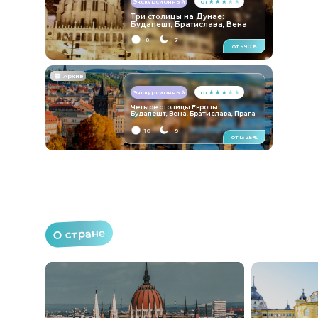
Экскурсионный
от ★ ★ ★
★ ★
Три столицы на Дунае:
Будапешт, Братислава, Вена
8
7
от 990 €
Архив
Экскурсионный
от ★ ★ ★
★ ★
Четыре столицы Европы:
Будапешт, Вена, Братислава, Прага
10
9
от 1325 €
О стране