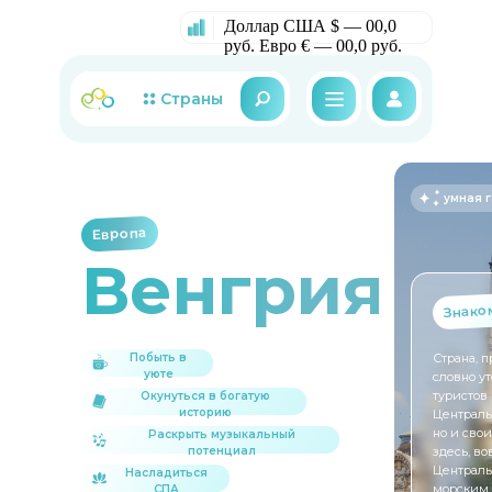
Доллар США $ — 00,0
руб.
Евро € — 00,0 руб.
Страны
умная 
Европа
Венгрия
Знако
Побыть в
Страна, 
уюте
словно у
туристов
Окунуться в богатую
историю
Централь
но и сво
Раскрыть музыкальный
потенциал
здесь, в
Централь
Насладиться
морским 
СПА