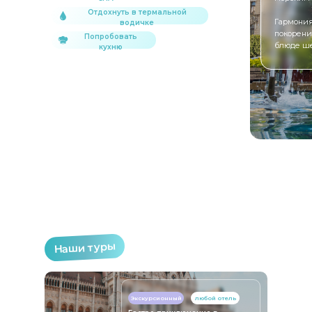
Отдохнуть в термальной
Гармония
водичке
покорени
Попробовать
блюде ше
кухню
Наши туры
Экскурсионный
любой отель
Индивидуальный