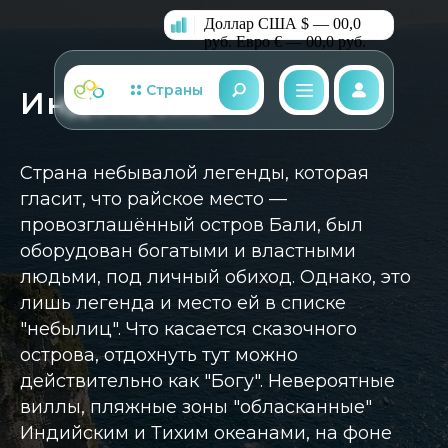
Доллар США $ — 00,0
руб.
Евро € — 00,0 руб.
Страны
Индонезия
Страна небывалой легенды, которая
гласит, что райское место —
провозглашённый остров Бали, был
оборудован богатыми и властными
людьми, под личный обиход. Однако, это
лишь легенда и место ей в списке
"небылиц". Что касается сказочного
острова, отдохнуть тут можно
действительно как "Богу". Невероятные
виллы, пляжные зоны "обласканные"
Индийским и Тихим океанами, на фоне