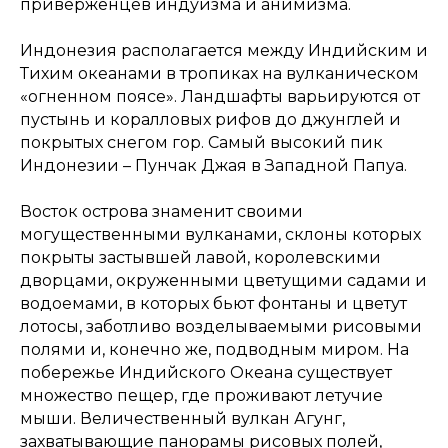
приверженцев индуизма и анимизма.
Индонезия располагается между Индийским и
Тихим океанами в тропиках на вулканическом
«огненном поясе». Ландшафты варьируются от
пустынь и коралловых рифов до джунглей и
покрытых снегом гор. Самый высокий пик
Индонезии – Пунчак Джая в Западной Папуа.
Восток острова знаменит своими
могущественными вулканами, склоны которых
покрыты застывшей лавой, королевскими
дворцами, окруженными цветущими садами и
водоемами, в которых бьют фонтаны и цветут
лотосы, заботливо возделываемыми рисовыми
полями и, конечно же, подводным миром. На
побережье Индийского Океана существует
множество пещер, где проживают летучие
мыши. Величественный вулкан Агунг,
захватывающие панорамы рисовых полей,