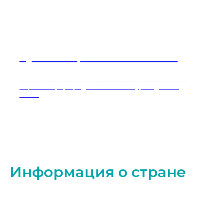
Лучшие парки Танзании 2026
Маршрут: Тарангире (2н)–Маньяра–Нгоронгоро (2н) -
Серенгети (2н). Продолжительность тура: 7 дней – 6
ночей
Информация о стране