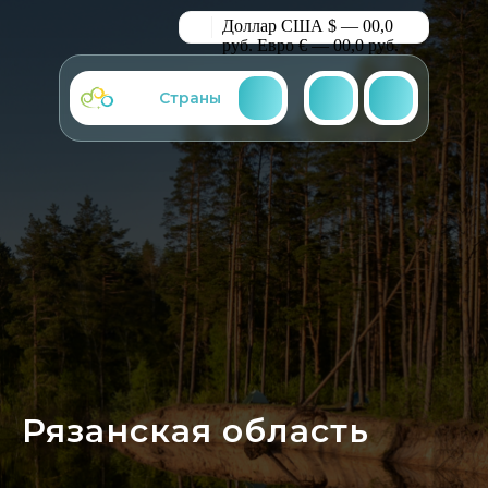
Доллар США $ — 00,0
руб.
Евро € — 00,0 руб.
Страны
Рязанская область