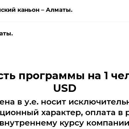
ский каньон – Алматы.
аты.
ть программы на 1 че
USD
ена в у.е. носит исключитель
ионный характер, оплата в 
внутреннему курсу компани