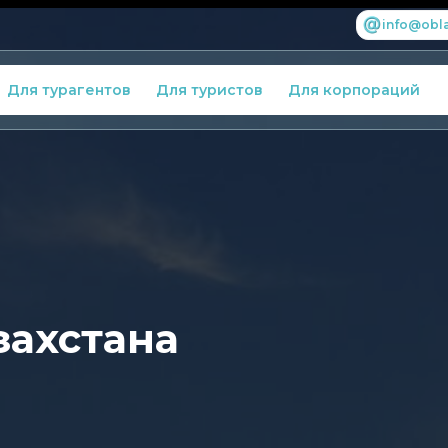
info@obla
Для турагентов
Для туристов
Для корпораций
захстана