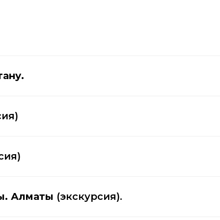
тану.
сия)
сия)
ты. Алматы
(экскурсия).