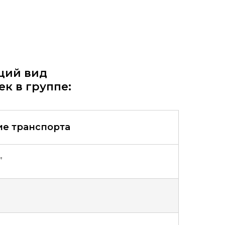
щий вид
к в группе:
е транспорта
”