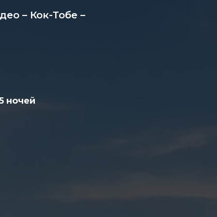
део – Кок-Тобе –
5 ночей