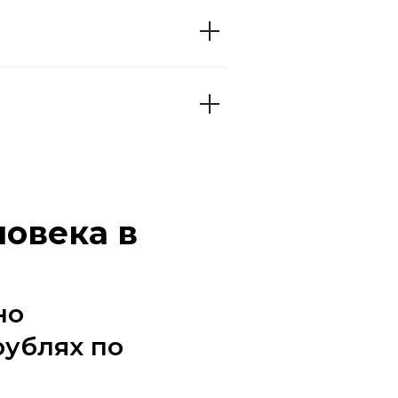
ловека в
но
рублях по
и