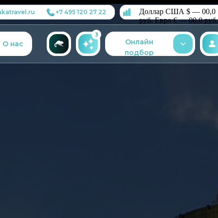
Доллар США $ — 00,0
katravel.ru
+7 495 120 27 22
руб.
Евро € — 00,0 руб.
3
Онлайн
О нас
подбор