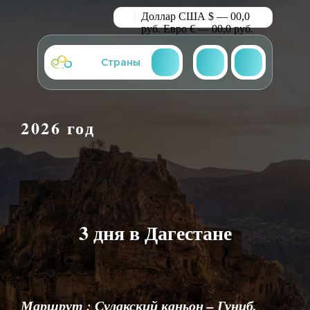
Доллар США $ — 00,0
руб.
Евро € — 00,0 руб.
Страны
2026 год
3 дня в Дагестане
Маршрут : Сулакский каньон – Гуниб,