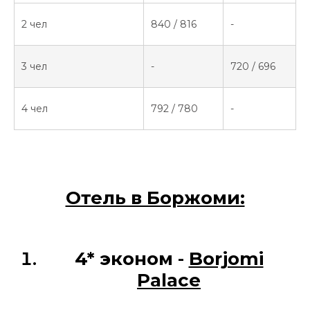
2 чел
840 / 816
-
3 чел
-
720 / 696
4 чел
792 / 780
-
Отель в Боржоми:
4* эконом
-
Borjomi
Palace