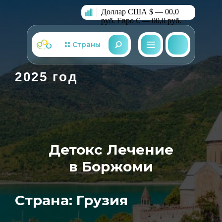
Доллар США $ — 00,0
руб.
Евро € — 00,0 руб.
Страны
2025 год
Детокс Лечение
в Боржоми
Страна: Грузия