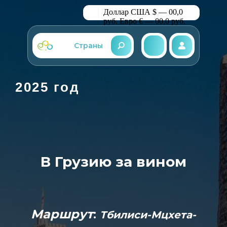
Доллар США $ — 00,0
руб.
Евро € — 00,0 руб.
Страны
2025 год
В Грузию за вином
Maршрут
:
Тбилиси-Мцхета-