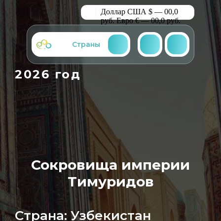
Доллар США $ — 00,0
руб.
Евро € — 00,0 руб.
Страны
2026 год
Сокровища империи
Тимуридов
Страна: Узбекистан