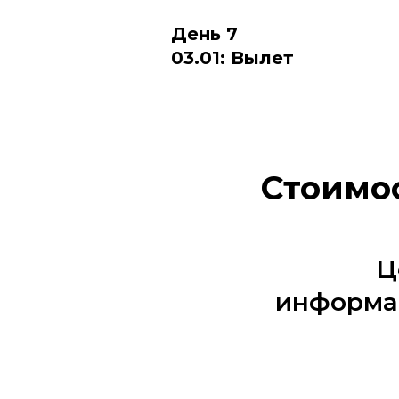
День 7
03.01: Вылет
Стоимос
Ц
информац