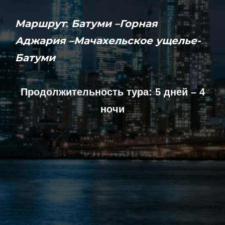
Maршрут
:
Батуми –Горная
Аджария –Мачахельское ущелье-
Батуми
Продолжительность тура: 5 дней – 4
ночи