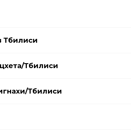
в Тбилиси
Мцхета/Тбилиси
Сигнахи/Тбилиси