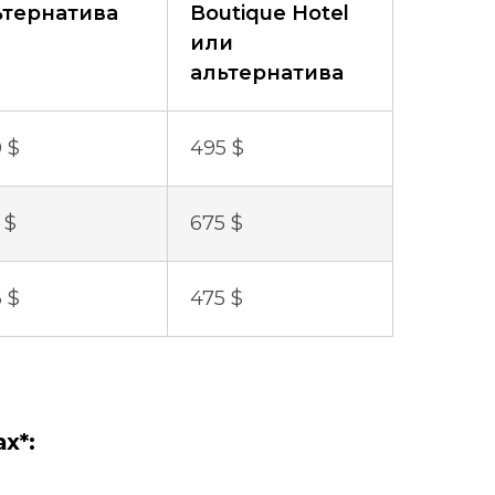
ьтернатива
Boutique Hotel
или
альтернатива
 $
495 $
 $
675 $
 $
475 $
х*: