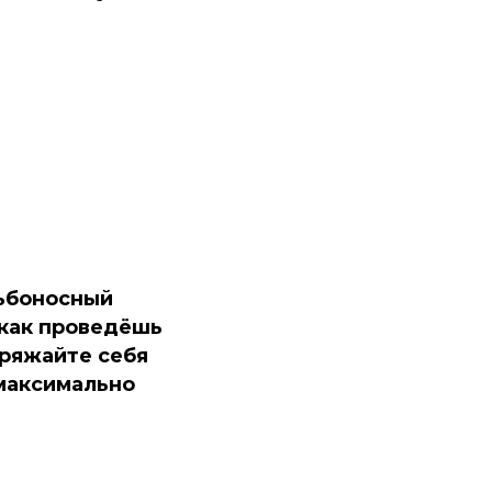
дьбоносный
 как проведёшь
аряжайте себя
 максимально