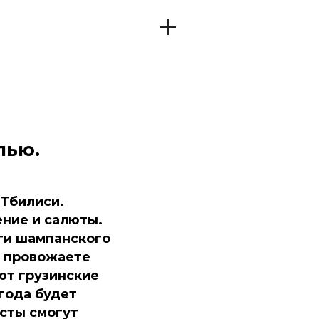
лью.
 Тбилиси.
ние и салюты.
ги шампанского
, провожаете
ют грузинские
года будет
исты смогут