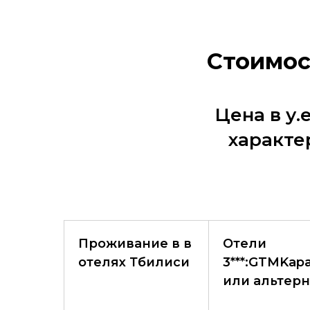
Стоимос
Цена в у
характе
Проживание в в
Отели
отелях Тбилиси
3***:GTMKapa
или альтерн