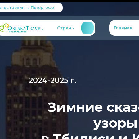
знес тренинг в Петергофе
Страны
Главная
2024-2025 г.
Зимние ска
узоры
в Тбилиси и 