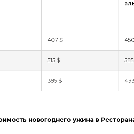
ал
407 $
450
515 $
585
395 $
433
оимость новогоднего ужина в Ресторана