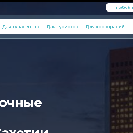
info@obla
Для турагентов
Для туристов
Для корпораций
зочные
Кахетии