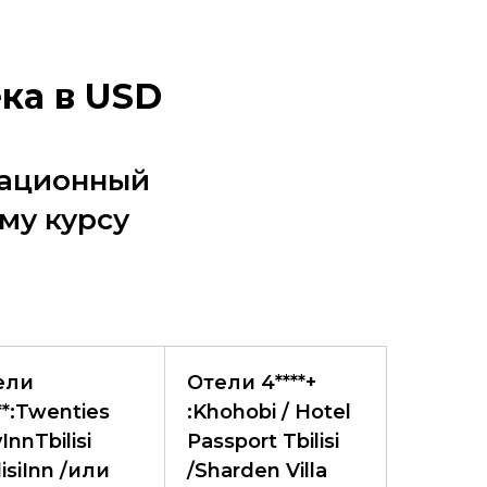
ка в USD
мационный
му курсу
ели
Отели 4****+
**:Twenties
:Khohobi / Hotel
yInnTbilisi
Passport Tbilisi
lisiInn /или
/Sharden Villa