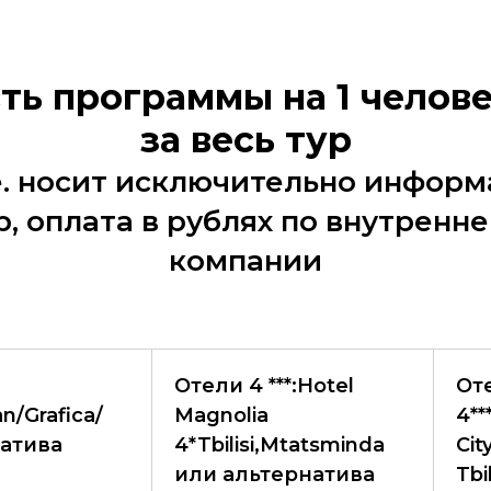
ть программы на 1 челове
за весь тур
.е. носит исключительно инфор
р, оплата в рублях по внутренне
компании
Отели 4 ***:Hotel
От
n/Grafica/
Magnolia
4**
атива
4*Tbilisi,Mtatsminda
Cit
или альтернатива
Tbi