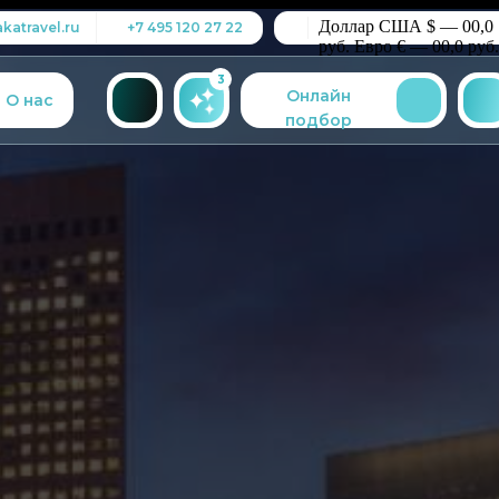
Доллар США $ — 00,0
katravel.ru
+7 495 120 27 22
руб.
Евро € — 00,0 руб.
3
Онлайн
О нас
подбор