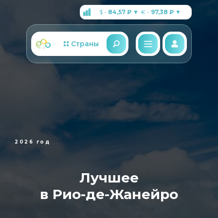
$ -
84,57 ₽
▼
€ -
97,38 ₽
▼
Страны
2026 год
Лучшее
в Рио-де-Жанейро