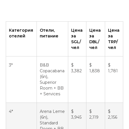
Категория
Отели,
Цена
Цена
Цена
отелей
питание
за
за
за
SGL/
DBL/
TRP/
чел
чел
чел
3*
B&B
$
$
$
Copacabana
3,382
1,838
1,781
(6n),
Superior
Room + BB
+ Services
4*
Arena Leme
$
$
$
(6n),
3,945
2,119
2,156
Standard
Room + BB