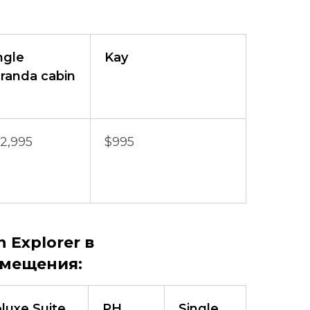
ngle
Kay
randa cabin
2,995
$995
 Explorer в
змещения:
luxe Suite
PH
Single