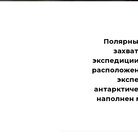
Полярный
захва
экспедиции
расположен
эксп
антарктиче
наполнен 