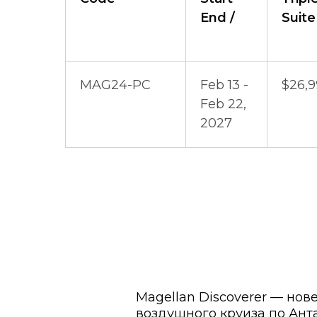
End /
Suite
MAG24-PC
Feb 13 -
$26,9
Feb 22,
2027
Magellan Discoverer — но
воздушного круиза по Ант