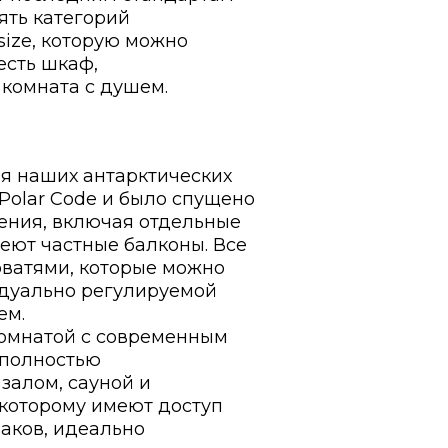
ять категорий
ize, которую можно
есть шкаф,
 комната с душем.
ля наших антарктических
Polar Code и было спущено
щения, включая отдельные
еют частные балконы. Все
оватями, которые можно
идуально регулируемой
ем.
комнатой с современным
 полностью
залом, сауной и
 которому имеют доступ
иаков, идеально