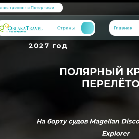
знес тренинг в Петергофе
Страны
Главная
2027 год
ПОЛЯРНЫЙ КР
ПЕРЕЛЁТ
На борту судов Magellan Disco
Explorer