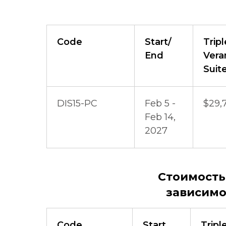
Code
Start/
Tripl
End
Vera
Suit
DIS15-PC
Feb 5 -
$29,
Feb 14,
2027
Стоимость 
зависимо
Code
Start
Tripl