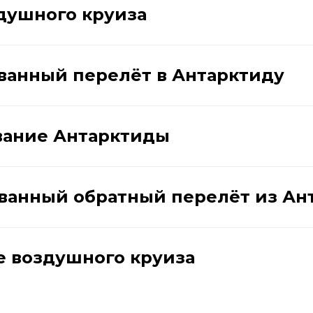
здушного круиза
ованный перелёт в Антарктиду
ование Антарктиды
ованный обратный перелёт из А
е воздушного круиза