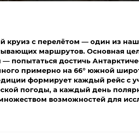
 круиз с перелётом — один из на
тывающих маршрутов. Основная цел
 — попытаться достичь Антарктичес
ного примерно на 66° южной широ
едиции формирует каждый рейс с у
ской погоды, а каждый день поляр
множеством возможностей для исс