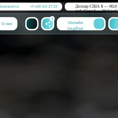
Доллар США $ — 00,0
katravel.ru
+7 495 120 27 22
руб.
Евро € — 00,0 руб.
3
Онлайн
О нас
подбор