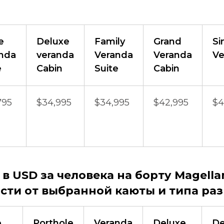
e
Deluxe
Family
Grand
Si
nda
veranda
Veranda
Veranda
Ve
e
Cabin
Suite
Cabin
795
$34,995
$34,995
$42,995
$4
в USD за человека на борту Magellan
сти от выбранной каюты и типа ра
e
Porthole
Veranda
Deluxe
De