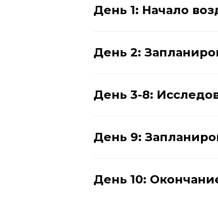
День 1: Начало во
День 2: Запланир
День 3-8: Исслед
День 9: Запланир
День 10: Окончани