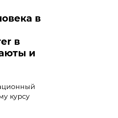
ловека в
er в
каюты и
мационный
му курсу