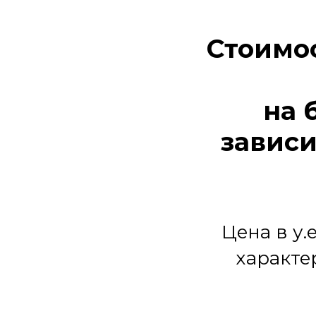
Стоимос
на 
зависи
Цена в у
характе