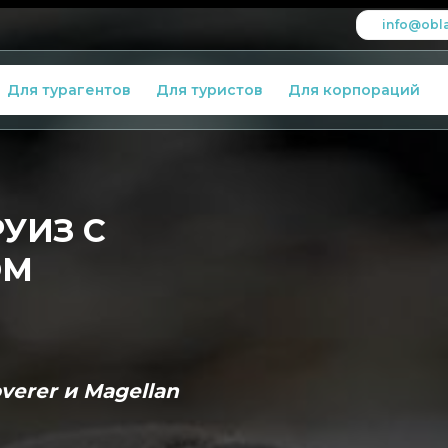
info@obla
Для турагентов
Для туристов
Для корпораций
УИЗ С
ОМ
verer и Magellan