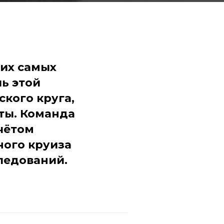
ших самых
ь этой
кого круга,
ты. Команда
чётом
ного круиза
ледований.