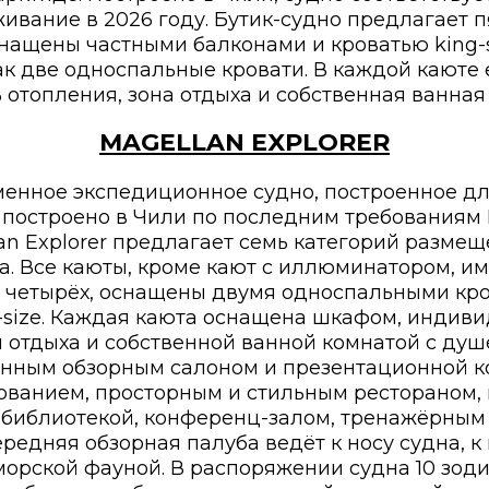
живание в 2026 году. Бутик-судно предлагает п
нащены частными балконами и кроватью king-s
ак две односпальные кровати. В каждой каюте 
отопления, зона отдыха и собственная ванная
MAGELLAN EXPLORER
еменное экспедиционное судно, построенное д
 построено в Чили по последним требованиям 
llan Explorer предлагает семь категорий разме
а. Все каюты, кроме кают с иллюминатором, им
е четырёх, оснащены двумя односпальными кр
g-size. Каждая каюта оснащена шкафом, индив
й отдыха и собственной ванной комнатой с душ
янным обзорным салоном и презентационной 
ованием, просторным и стильным рестораном,
библиотекой, конференц-залом, тренажёрным 
редняя обзорная палуба ведёт к носу судна, к
морской фауной. В распоряжении судна 10 зод