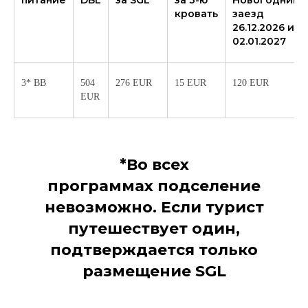
питание
DBL
за SGL
за 3-ю
Новогодний
кровать
заезд
26.12.2026 и
02.01.2027
3* BB
504
276 EUR
15 EUR
120 EUR
EUR
*Во всех
программах подселение
невозможно. Если турист
путешествует один,
подтверждается только
размещение SGL