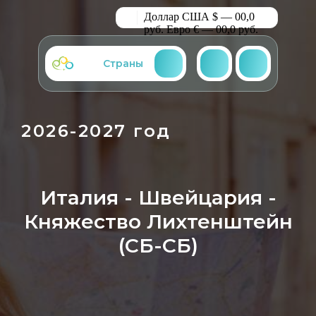
Доллар США $ — 00,0
руб.
Евро € — 00,0 руб.
Страны
2026-2027 год
Италия
-
Швейцария -
Княжество Лихтенштейн
(СБ-СБ)