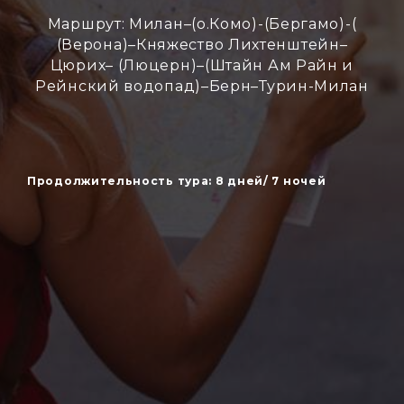
Маршрут: Милан–(о.Комо)-(Бергамо)-(
(Верона)–Княжество Лихтенштейн–
Цюрих– (Люцерн)–(Штайн Ам Райн и
Рейнский водопад)–Берн–Турин-Милан
Продолжительность тура: 8 дней/ 7 ночей