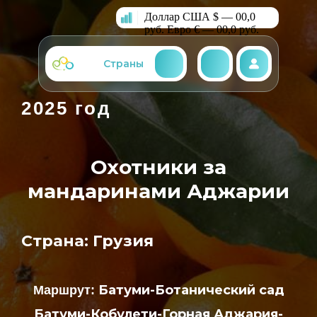
Доллар США $ — 00,0
руб.
Евро € — 00,0 руб.
Страны
2025 год
Охотники за
мандаринами Аджарии
Страна: Грузия
Батуми-Ботанический сад
Maршрут
:
Батуми-Кобулети-Горная Аджария-