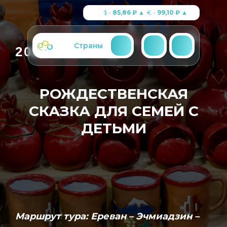
$ -
85,86 ₽
▲
€ -
99,10 ₽
▲
Страны
2025-2026 год
РОЖДЕСТВЕНСКАЯ
СКАЗКА ДЛЯ СЕМЕЙ С
ДЕТЬМИ
Маршрут тура:
Ереван – Эчмиадзин –