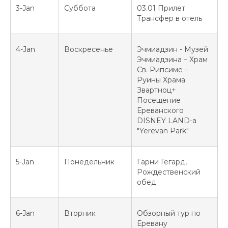
3-Jan
Суббота
03.01 Прилет.
Трансфер в отель
4-Jan
Воскресенье
Эчмиадзин - Музей
Эчмиадзина – Храм
Св. Рипсиме –
Руины Храма
Звартноц+
Посещение
Ереванского
DISNEY LAND-а
"Yerevan Park"
5-Jan
Понедельник
Гарни Гегард,
Рождественский
обед
6-Jan
Вторник
Обзорный тур по
Еревану