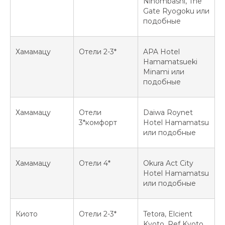
Nihombashi, The
Gate Ryogoku или
подобные
Хамамацу
Отели 2-3*
APA Hotel
Hamamatsueki
Minami или
подобные
Хамамацу
Отели
Daiwa Roynet
3*комфорт
Hotel Hamamatsu
или подобные
Хамамацу
Отели 4*
Okura Act City
Hotel Hamamatsu
или подобные
Киото
Отели 2-3*
Tetora, Elcient
Kyoto, Ref Kyoto