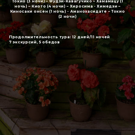
Токио (3 ночи) – Фудзи-Кавагучико – Хамамацу (1
ночь) – Киото (4 ночи) – Хиросима - Химедзи –
Киносаки онсен (1 ночь) - Аманохасидате – Токио
(2 ночи)
Продолжительность тура: 12 дней/11 ночей
7 экскурсий, 5 обедов