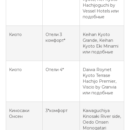
Hachijoguchi by
Vessel Hotels или
подобные
Киото
Отели 3
Keihan Kyoto
комфорт*
Grande, Keihan
Kyoto Eki Minami
или подобные
Киото
Отели 4*
Daiwa Roynet
Kyoto Terrase
Hachijo Premier,
Viscio by Granvia
или подобные
Киносаки
3*комфорт
Kawaguchiya
Онсен
Kinosaki River side,
Oedo Onsen
Monogatari