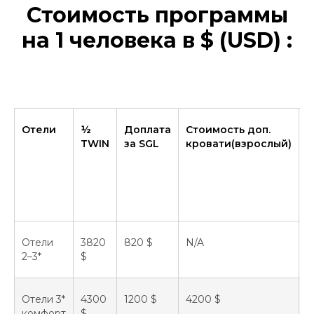
Стоимость программы
на 1 человека в $ (USD) :
Отели
½
Доплата
Стоимость доп.
С
TWIN
за SGL
кровати(взрослый)
д
к
д
Отели
3820
820 $
N/A
N
2–3*
$
Отели 3*
4300
1200 $
4200 $
4
комфорт
$